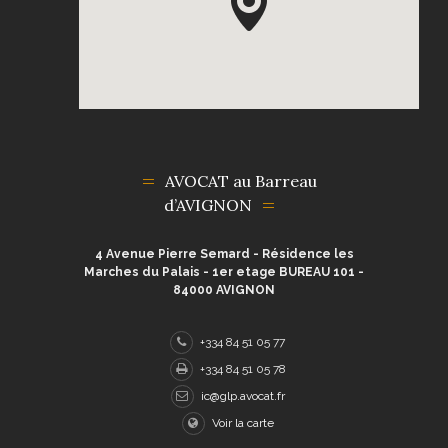
AVOCAT au Barreau
d’AVIGNON
4 Avenue Pierre Semard - Résidence les
Marches du Palais - 1er etage BUREAU 101 -
84000 AVIGNON
+334 84 51 05 77
+334 84 51 05 78
ic@glp.avocat.fr
Voir la carte