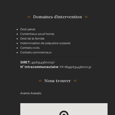
Domaines d’intervention
Droit pénal
Contentieux prud’homal
Droit de la famille
Indemnisation de préjudice corporel
Contrats civils
Contrats commerciaux
SIRET:
45163143600057
N° Intracommunautaire:
FR 6645163143600032
Nous trouver
Avenio Avocats