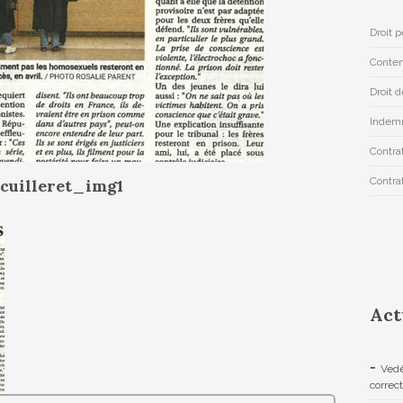
Droit 
Conten
Droit d
Indemn
Contrat
Contra
uilleret_img1
Act
Vedè
correc