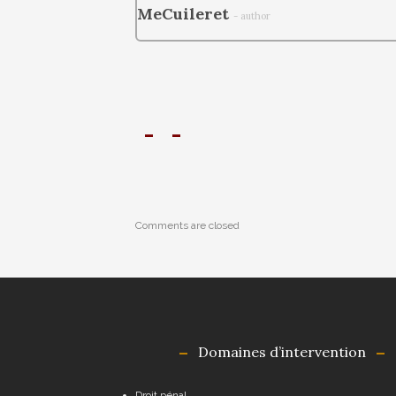
MeCuileret
- author
Comments are closed
Domaines d’intervention
Droit pénal