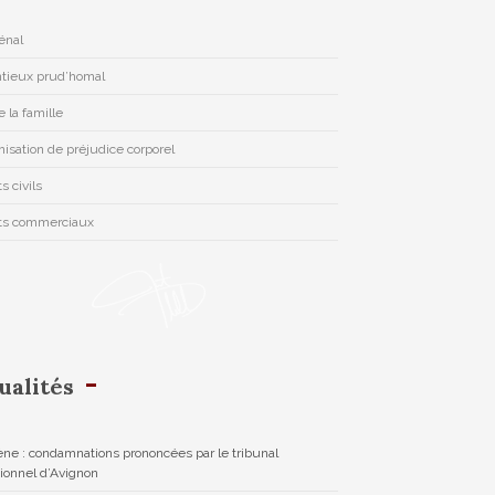
pénal
tieux prud’homal
e la famille
isation de préjudice corporel
s civils
ts commerciaux
ualités
ne : condamnations prononcées par le tribunal
tionnel d’Avignon