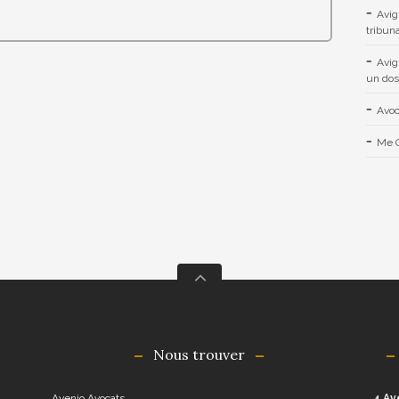
Avig
tribuna
Avig
un dos
Avoc
Me C
Nous trouver
Avenio Avocats
4 Av