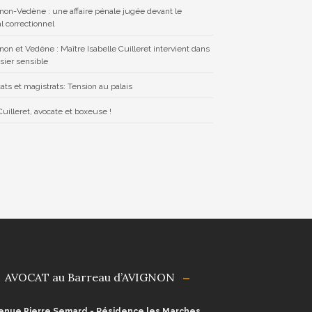
non-Vedène : une affaire pénale jugée devant le
l correctionnel
non et Vedène : Maître Isabelle Cuilleret intervient dans
sier sensible
ats et magistrats: Tension au palais
uilleret, avocate et boxeuse !
AVOCAT au Barreau d’AVIGNON
enue Pierre Semard - Résidence les Marches