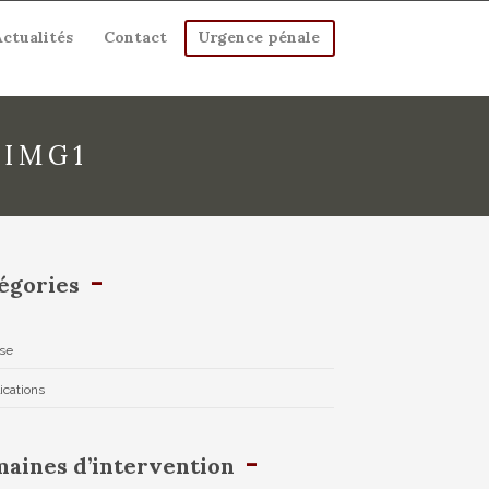
Actualités
Contact
Urgence pénale
IMG1
égories
se
ications
aines d’intervention