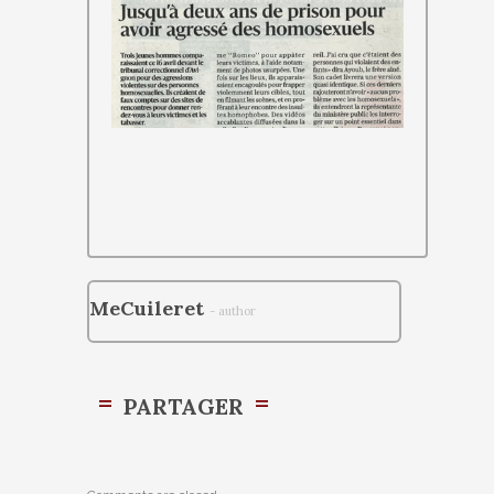
MeCuileret
- author
PARTAGER