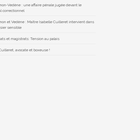
non-Vedène : une affaire pénale jugée devant le
l correctionnel
non et Vedène : Maître Isabelle Cuilleret intervient dans
sier sensible
ats et magistrats: Tension au palais
uilleret, avocate et boxeuse !