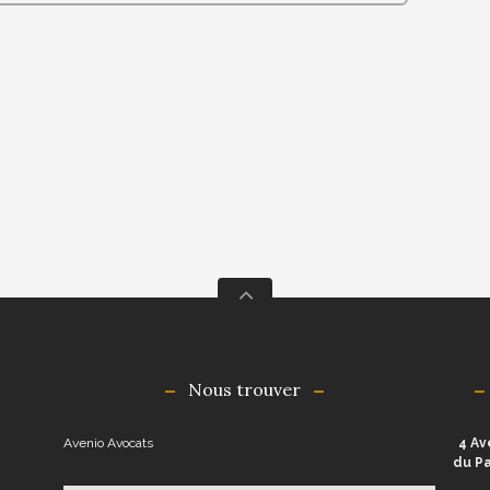
Nous trouver
Avenio Avocats
4 Av
du Pa