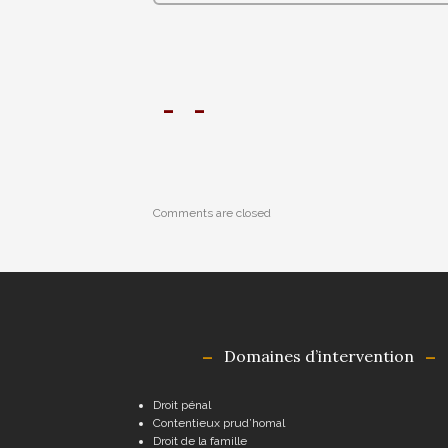
Comments are closed
Domaines d’intervention
Droit pénal
Contentieux prud’homal
Droit de la famille