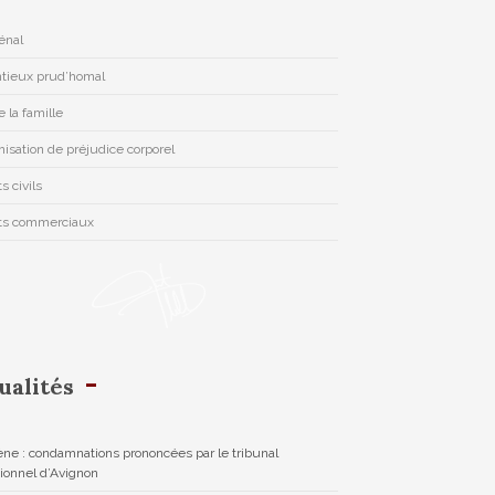
pénal
tieux prud’homal
e la famille
isation de préjudice corporel
s civils
ts commerciaux
ualités
ne : condamnations prononcées par le tribunal
tionnel d’Avignon