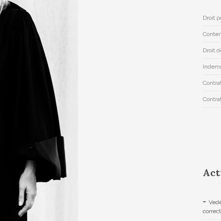
Droit 
Conten
Droit d
Indemn
Contrat
Contra
Act
Vedè
correc