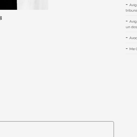
Avig
tribuna
8
Avig
un dos
Avoc
Me C