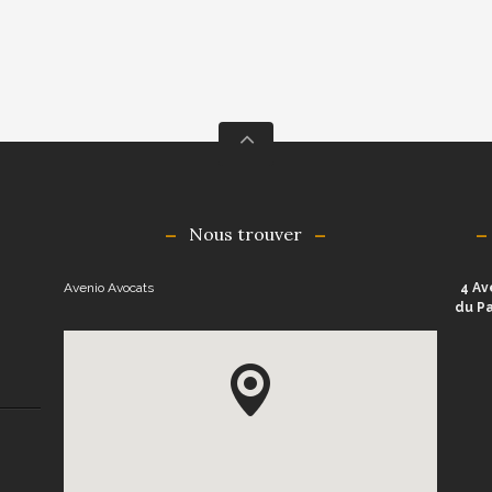
Nous trouver
Avenio Avocats
4 Av
du Pa