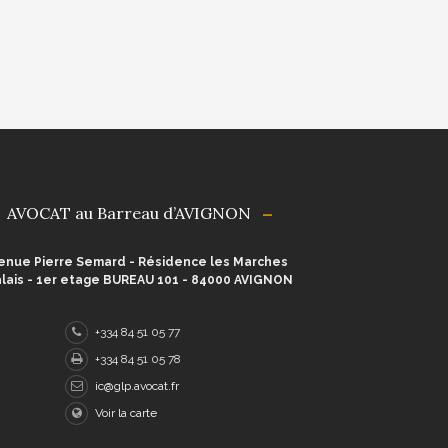
AVOCAT au Barreau d’AVIGNON
enue Pierre Semard - Résidence les Marches
lais - 1er etage BUREAU 101 - 84000 AVIGNON
+334 84 51 05 77
+334 84 51 05 78
ic@glp.avocat.fr
Voir la carte