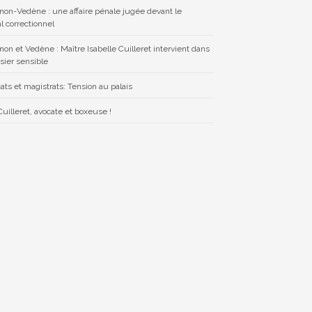
non-Vedène : une affaire pénale jugée devant le
l correctionnel
non et Vedène : Maître Isabelle Cuilleret intervient dans
sier sensible
ats et magistrats: Tension au palais
uilleret, avocate et boxeuse !