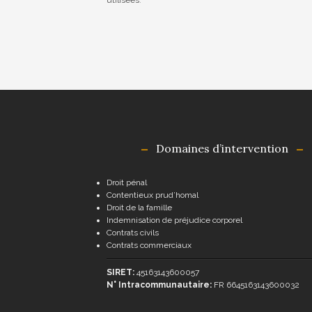
utilisées
.
Domaines d’intervention
Droit pénal
Contentieux prud’homal
Droit de la famille
Indemnisation de préjudice corporel
Contrats civils
Contrats commerciaux
SIRET:
45163143600057
N° Intracommunautaire:
FR 6645163143600032