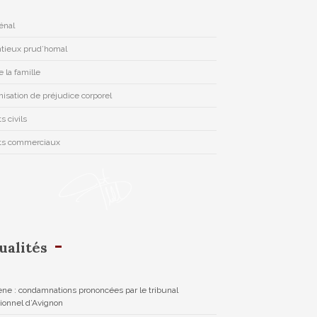
pénal
tieux prud’homal
e la famille
isation de préjudice corporel
s civils
ts commerciaux
ualités
ne : condamnations prononcées par le tribunal
tionnel d’Avignon