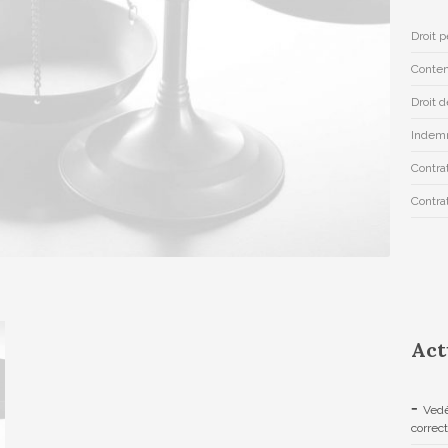
Droit 
Conten
Droit d
Indemn
Contrat
Contra
Act
Vedè
correc