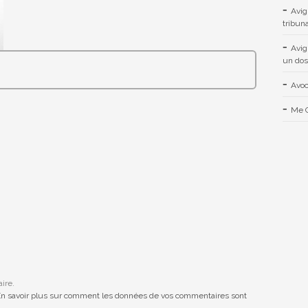
Avig
tribuna
Avig
un dos
Avoc
Me C
ire.
n savoir plus sur comment les données de vos commentaires sont