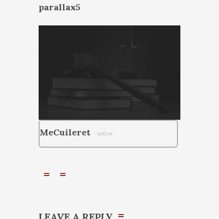
parallax5
MeCuileret
- author
LEAVE A REPLY