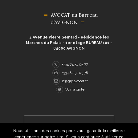
AVOCAT au Barreau
d’AVIGNON
4 Avenue Pierre Semard - Résidence les
Marches du Palais - 1er etage BUREAU 101 -
84000 AVIGNON
+334 84 51 05 77
+334 84 51 05 78
ic@glp.avocat.fr
Voir la carte
Tous droits réservés © 2021 Me Cuilleret
Nous utilisons des cookies pour vous garantir la meilleure
Avocate pénaliste et droits de la famille à
Avignon. Adaptation Wordpress par l'agence
expérience sur notre site. Si vous continuez à utiliser ce