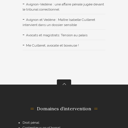
Avignon-Vedène : une affaire pénale jugée devant
le tribunal correctionnel
Avignon et Vedène : Maître Isabelle Cuilleret
intervient dans un dossier sensible
Avocats et magistrats: Tension au palais
Me Cuilleret, avocate et boxeuse !
Domaines d’intervention
Droit pénal
Contentieux prud’homal