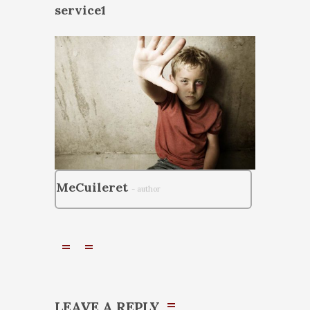
service1
MeCuileret
- author
LEAVE A REPLY