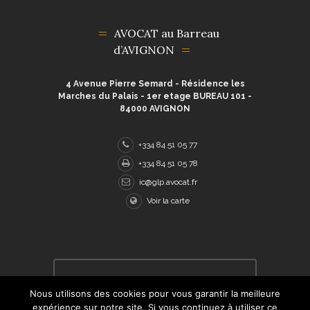
AVOCAT au Barreau
d’AVIGNON
4 Avenue Pierre Semard - Résidence les
Marches du Palais - 1er etage BUREAU 101 -
84000 AVIGNON
+334 84 51 05 77
+334 84 51 05 78
ic@glp.avocat.fr
Voir la carte
Tous droits réservés © 2021 Me Cuilleret
Nous utilisons des cookies pour vous garantir la meilleure
Avocate pénaliste et droits de la famille à
Avignon. Adaptation Wordpress par l'agence
expérience sur notre site. Si vous continuez à utiliser ce