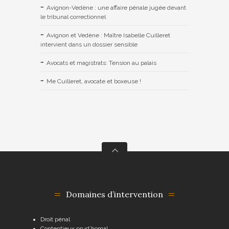
Avignon-Vedène : une affaire pénale jugée devant
le tribunal correctionnel
Avignon et Vedène : Maître Isabelle Cuilleret
intervient dans un dossier sensible
Avocats et magistrats: Tension au palais
Me Cuilleret, avocate et boxeuse !
Domaines d’intervention
Droit pénal
Contentieux prud’homal