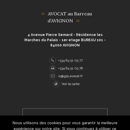
AVOCAT au Barreau
d’AVIGNON
4 Avenue Pierre Semard - Résidence les
Marches du Palais - 1er etage BUREAU 101 -
84000 AVIGNON
+334 84 51 05 77
+334 84 51 05 78
ic@glp.avocat.fr
Voir la carte
Tous droits réservés © 2021 Me Cuilleret
Nous utilisons des cookies pour vous garantir la meilleure
Avocate pénaliste et droits de la famille à
Avignon. Adaptation Wordpress par l'agence
expérience sur notre site. Si vous continuez à utiliser ce