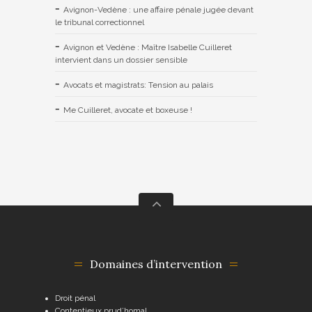
Avignon-Vedène : une affaire pénale jugée devant
le tribunal correctionnel
Avignon et Vedène : Maître Isabelle Cuilleret
intervient dans un dossier sensible
Avocats et magistrats: Tension au palais
Me Cuilleret, avocate et boxeuse !
Domaines d’intervention
Droit pénal
Contentieux prud’homal